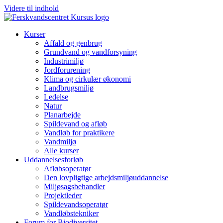
Videre til indhold
Kurser
Affald og genbrug
Grundvand og vandforsyning
Industrimiljø
Jordforurening
Klima og cirkulær økonomi
Landbrugsmiljø
Ledelse
Natur
Planarbejde
Spildevand og afløb
Vandløb for praktikere
Vandmiljø
Alle kurser
Uddannelsesforløb
Afløbsoperatør
Den lovpligtige arbejdsmiljøuddannelse
Miljøsagsbehandler
Projektleder
Spilde­vands­operatør
Vandløbstekniker
Forum for Biodiversitet