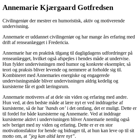
Annemarie Kjærgaard Gotfredsen
Civilingeniør der mestrer en humoristisk, aktiv og motiverende
undervisning.
Annemarie er uddannet civilingeniør og har mange års erfaring med
drift af renseanlægget i Fredericia.
Annemarie har en praktisk tilgang til dagligdagens udfordringer på
renseanlægget, hvilket også afspejles i hendes måde at undervise.
Hun fylder undervisningen med humor og konkrete eksempler, så
teori og praksis bliver levende og nemmere at forholde sig til.
Kombineret med Annemaries energiske og engagerede
undervisningsmåde bliver undervisningen aldrig kedelig og
kursisterne får et godt læringsrum.
Annemarie motiveres af at dele sin viden og erfaring med andre.
Hun ved, at den bedste måde at lære nyt er ved inddragelse af
kursisterne, så de har
’hands on’
i det omfang, det er muligt. Dette er
til fordel for både kursisterne og Annemarie. Ved at inddrage
kursisterne aktivt i undervisningen bliver Annemarie nemlig også
selv beriget med ny viden og erfaring. Dette er er en stor
motivationsfaktor for hende og bidrager til, at hun kan leve op til sit
motto om, at
”jeg kan altid lære nyt”
.