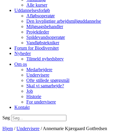
Alle kurser
Uddannelsesforløb
Afløbsoperatør
Den lovpligtige arbejdsmiljøuddannelse
Miljøsagsbehandler
Projektleder
Spilde­vands­operatør
Vandløbstekniker
Forum for Biodiversitet
Nyheder
Tilmeld nyhedsbrev
Om os
Medarbejdere
Undervisere
Ofte stillede spørgsmål
Skal vi samarbejde?
Job
Historie
For undervisere
Kontakt
Søg
Hjem
/
Undervisere
/ Annemarie Kjærgaard Gotfredsen