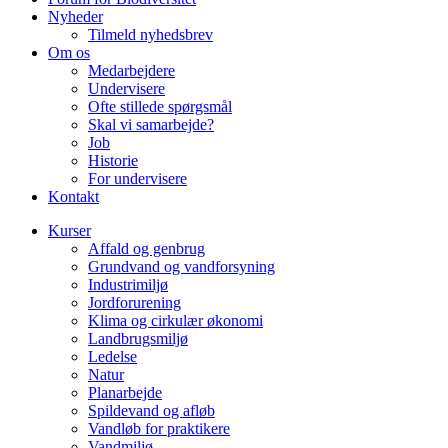
Nyheder
Tilmeld nyhedsbrev
Om os
Medarbejdere
Undervisere
Ofte stillede spørgsmål
Skal vi samarbejde?
Job
Historie
For undervisere
Kontakt
Kurser
Affald og genbrug
Grundvand og vandforsyning
Industrimiljø
Jordforurening
Klima og cirkulær økonomi
Landbrugsmiljø
Ledelse
Natur
Planarbejde
Spildevand og afløb
Vandløb for praktikere
Vandmiljø