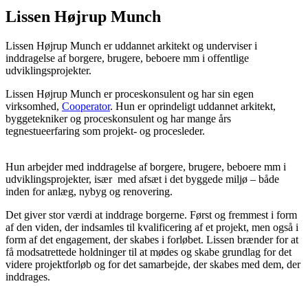
Lissen Højrup Munch
Lissen Højrup Munch er uddannet arkitekt og underviser i
inddragelse af borgere, brugere, beboere mm i offentlige
udviklingsprojekter.
Lissen Højrup Munch er proceskonsulent og har sin egen
virksomhed,
Cooperator
. Hun er oprindeligt uddannet arkitekt,
byggetekniker og proceskonsulent og har mange års
tegnestueerfaring som projekt- og procesleder.
Hun arbejder med inddragelse af borgere, brugere, beboere mm i
udviklingsprojekter, især med afsæt i det byggede miljø – både
inden for anlæg, nybyg og renovering.
Det giver stor værdi at inddrage borgerne. Først og fremmest i form
af den viden, der indsamles til kvalificering af et projekt, men også i
form af det engagement, der skabes i forløbet. Lissen brænder for at
få modsatrettede holdninger til at mødes og skabe grundlag for det
videre projektforløb og for det samarbejde, der skabes med dem, der
inddrages.