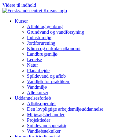
Videre til indhold
Kurser
Affald og genbrug
Grundvand og vandforsyning
Industrimiljø
Jordforurening
Klima og cirkulær økonomi
Landbrugsmiljø
Ledelse
Natur
Planarbejde
Spildevand og afløb
Vandløb for praktikere
Vandmiljø
Alle kurser
Uddannelsesforløb
Afløbsoperatør
Den lovpligtige arbejdsmiljøuddannelse
Miljøsagsbehandler
Projektleder
Spilde­vands­operatør
Vandløbstekniker
Forum for Biodiversitet