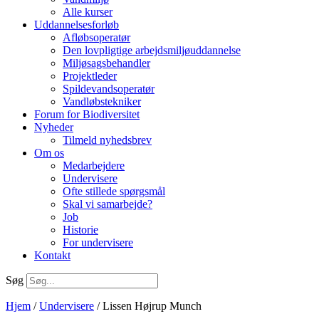
Alle kurser
Uddannelsesforløb
Afløbsoperatør
Den lovpligtige arbejdsmiljøuddannelse
Miljøsagsbehandler
Projektleder
Spilde­vands­operatør
Vandløbstekniker
Forum for Biodiversitet
Nyheder
Tilmeld nyhedsbrev
Om os
Medarbejdere
Undervisere
Ofte stillede spørgsmål
Skal vi samarbejde?
Job
Historie
For undervisere
Kontakt
Søg
Hjem
/
Undervisere
/ Lissen Højrup Munch