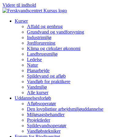
Videre til indhold
Kurser
Affald og genbrug
Grundvand og vandforsyning
Industrimiljø
Jordforurening
Klima og cirkulær økonomi
Landbrugsmiljø
Ledelse
Natur
Planarbejde
Spildevand og afløb
Vandløb for praktikere
Vandmiljø
Alle kurser
Uddannelsesforløb
Afløbsoperatør
Den lovpligtige arbejdsmiljøuddannelse
Miljøsagsbehandler
Projektleder
Spilde­vands­operatør
Vandløbstekniker
Forum for Biodiversitet