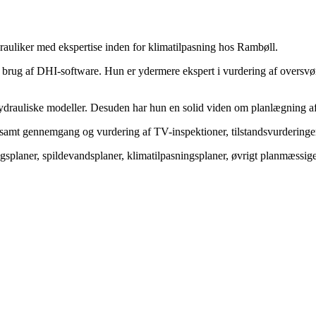
drauliker med ekspertise inden for klimatilpasning hos Rambøll.
g brug af DHI-software. Hun er ydermere ekspert i vurdering af oversvø
 hydrauliske modeller. Desuden har hun en solid viden om planlægning a
er samt gennemgang og vurdering af TV-inspektioner, tilstandsvurderinge
splaner, spildevandsplaner, klimatilpasningsplaner, øvrigt planmæssig