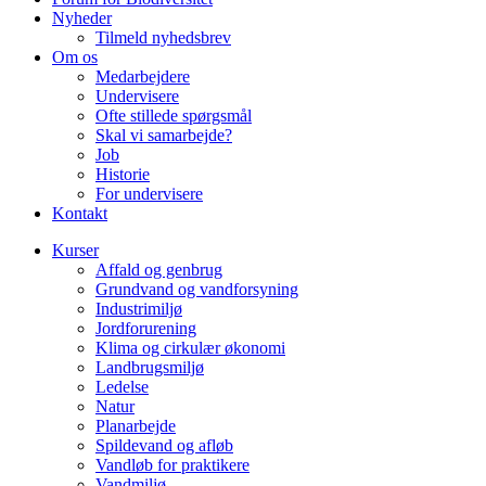
Nyheder
Tilmeld nyhedsbrev
Om os
Medarbejdere
Undervisere
Ofte stillede spørgsmål
Skal vi samarbejde?
Job
Historie
For undervisere
Kontakt
Kurser
Affald og genbrug
Grundvand og vandforsyning
Industrimiljø
Jordforurening
Klima og cirkulær økonomi
Landbrugsmiljø
Ledelse
Natur
Planarbejde
Spildevand og afløb
Vandløb for praktikere
Vandmiljø