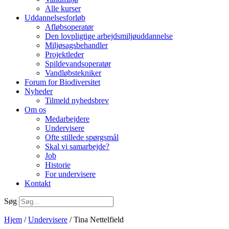
Alle kurser
Uddannelsesforløb
Afløbsoperatør
Den lovpligtige arbejdsmiljøuddannelse
Miljøsagsbehandler
Projektleder
Spilde­vands­operatør
Vandløbstekniker
Forum for Biodiversitet
Nyheder
Tilmeld nyhedsbrev
Om os
Medarbejdere
Undervisere
Ofte stillede spørgsmål
Skal vi samarbejde?
Job
Historie
For undervisere
Kontakt
Søg
Hjem
/
Undervisere
/ Tina Nettelfield