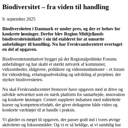
Biodiversitet – fra viden til handling
9. september 2025
Biodiversiteten i Danmark er under pres, og der er behov for
konkrete løsninger. Derfor blev Region Midtjyllands
biodiversitetsinitiativ i sin tid etableret for at omsætte
anbefalinger til handling. Nu har Ferskvandscentret overtaget
en del af opgaven.
Biodiversitetsinitiativet bygger på det Regionalpolitiske Forums
anbefalinger og har skabt et stærkt netværk af kommuner,
virksomheder, rådgivere, politikere og vidensinstitutioner – et forum
for videndeling, erfaringsudveksling og udvikling af projekter, der
styrker biodiversiteten.
Nu skal Ferskvandscentret fremover have opgaven med at drive og
udvikle netværket som en stærk platform for samarbejde, innovation
og konkrete løsninger. Centret supplerer indsatsen med målrettede
kurser og kompetenceforløb, der giver deltagerne både viden og
konkrete værktøjer til at handle i praksis.
Vi glæder os meget til opgaven, der passer godt ind i vores øvrige
aktiviteter og fokusområder. Og vi er så heldige, at vi samtidig har