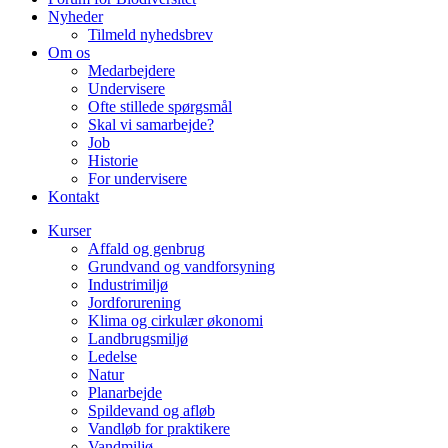
Nyheder
Tilmeld nyhedsbrev
Om os
Medarbejdere
Undervisere
Ofte stillede spørgsmål
Skal vi samarbejde?
Job
Historie
For undervisere
Kontakt
Kurser
Affald og genbrug
Grundvand og vandforsyning
Industrimiljø
Jordforurening
Klima og cirkulær økonomi
Landbrugsmiljø
Ledelse
Natur
Planarbejde
Spildevand og afløb
Vandløb for praktikere
Vandmiljø