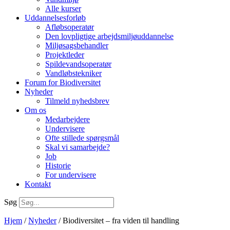
Alle kurser
Uddannelsesforløb
Afløbsoperatør
Den lovpligtige arbejdsmiljøuddannelse
Miljøsagsbehandler
Projektleder
Spilde­vands­operatør
Vandløbstekniker
Forum for Biodiversitet
Nyheder
Tilmeld nyhedsbrev
Om os
Medarbejdere
Undervisere
Ofte stillede spørgsmål
Skal vi samarbejde?
Job
Historie
For undervisere
Kontakt
Søg
Hjem
/
Nyheder
/
Biodiversitet – fra viden til handling