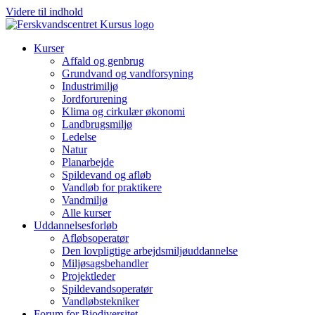
Videre til indhold
Kurser
Affald og genbrug
Grundvand og vandforsyning
Industrimiljø
Jordforurening
Klima og cirkulær økonomi
Landbrugsmiljø
Ledelse
Natur
Planarbejde
Spildevand og afløb
Vandløb for praktikere
Vandmiljø
Alle kurser
Uddannelsesforløb
Afløbsoperatør
Den lovpligtige arbejdsmiljøuddannelse
Miljøsagsbehandler
Projektleder
Spilde­vands­operatør
Vandløbstekniker
Forum for Biodiversitet