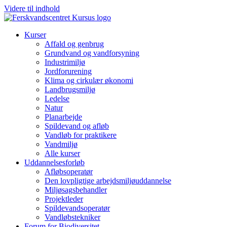
Videre til indhold
Kurser
Affald og genbrug
Grundvand og vandforsyning
Industrimiljø
Jordforurening
Klima og cirkulær økonomi
Landbrugsmiljø
Ledelse
Natur
Planarbejde
Spildevand og afløb
Vandløb for praktikere
Vandmiljø
Alle kurser
Uddannelsesforløb
Afløbsoperatør
Den lovpligtige arbejdsmiljøuddannelse
Miljøsagsbehandler
Projektleder
Spilde­vands­operatør
Vandløbstekniker
Forum for Biodiversitet