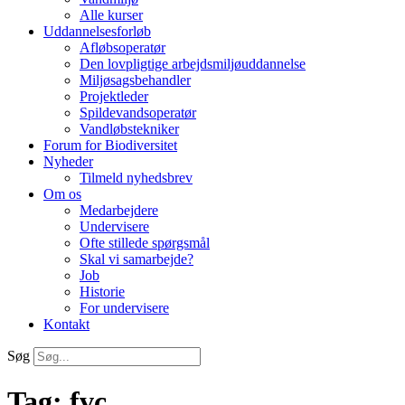
Alle kurser
Uddannelsesforløb
Afløbsoperatør
Den lovpligtige arbejdsmiljøuddannelse
Miljøsagsbehandler
Projektleder
Spilde­vands­operatør
Vandløbstekniker
Forum for Biodiversitet
Nyheder
Tilmeld nyhedsbrev
Om os
Medarbejdere
Undervisere
Ofte stillede spørgsmål
Skal vi samarbejde?
Job
Historie
For undervisere
Kontakt
Søg
Tag:
fvc