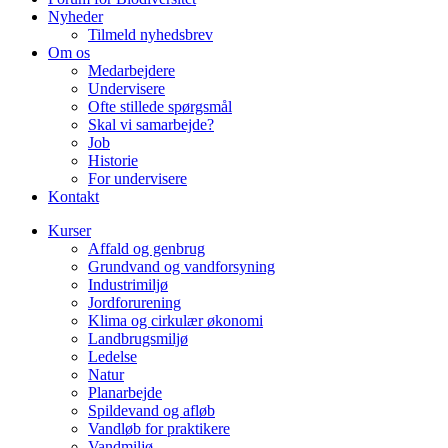
Nyheder
Tilmeld nyhedsbrev
Om os
Medarbejdere
Undervisere
Ofte stillede spørgsmål
Skal vi samarbejde?
Job
Historie
For undervisere
Kontakt
Kurser
Affald og genbrug
Grundvand og vandforsyning
Industrimiljø
Jordforurening
Klima og cirkulær økonomi
Landbrugsmiljø
Ledelse
Natur
Planarbejde
Spildevand og afløb
Vandløb for praktikere
Vandmiljø