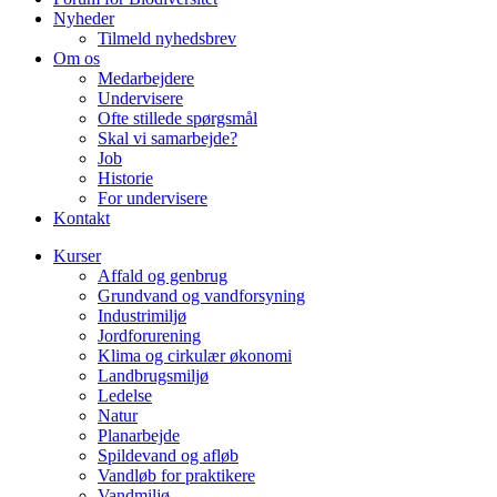
Nyheder
Tilmeld nyhedsbrev
Om os
Medarbejdere
Undervisere
Ofte stillede spørgsmål
Skal vi samarbejde?
Job
Historie
For undervisere
Kontakt
Kurser
Affald og genbrug
Grundvand og vandforsyning
Industrimiljø
Jordforurening
Klima og cirkulær økonomi
Landbrugsmiljø
Ledelse
Natur
Planarbejde
Spildevand og afløb
Vandløb for praktikere
Vandmiljø