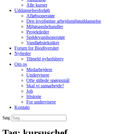
Alle kurser
Uddannelsesforløb
Afløbsoperatør
Den lovpligtige arbejdsmiljøuddannelse
Miljøsagsbehandler
Projektleder
Spilde­vands­operatør
Vandløbstekniker
Forum for Biodiversitet
Nyheder
Tilmeld nyhedsbrev
Om os
Medarbejdere
Undervisere
Ofte stillede spørgsmål
Skal vi samarbejde?
Job
Historie
For undervisere
Kontakt
Søg
Tag:
kursuschef