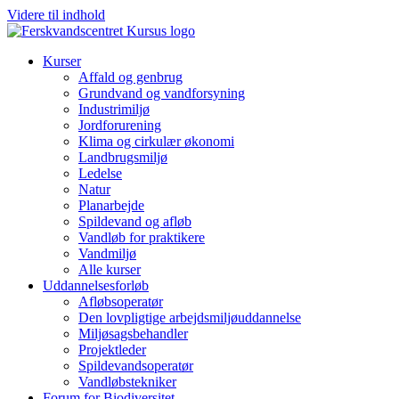
Videre til indhold
Kurser
Affald og genbrug
Grundvand og vandforsyning
Industrimiljø
Jordforurening
Klima og cirkulær økonomi
Landbrugsmiljø
Ledelse
Natur
Planarbejde
Spildevand og afløb
Vandløb for praktikere
Vandmiljø
Alle kurser
Uddannelsesforløb
Afløbsoperatør
Den lovpligtige arbejdsmiljøuddannelse
Miljøsagsbehandler
Projektleder
Spilde­vands­operatør
Vandløbstekniker
Forum for Biodiversitet