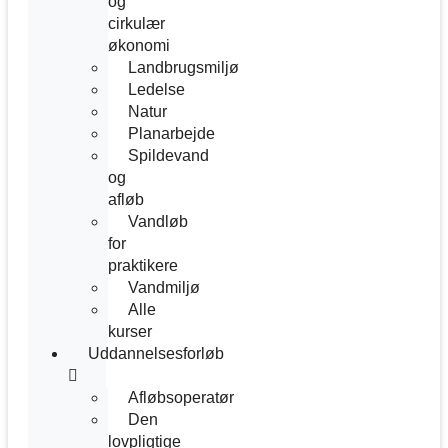
og
cirkulær
økonomi
Landbrugsmiljø
Ledelse
Natur
Planarbejde
Spildevand
og
afløb
Vandløb
for
praktikere
Vandmiljø
Alle
kurser
Uddannelsesforløb
Afløbsoperatør
Den
lovpligtige