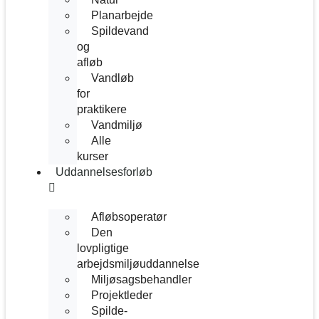
Planarbejde
Spildevand
og
afløb
Vandløb
for
praktikere
Vandmiljø
Alle
kurser
Uddannelsesforløb
Afløbsoperatør
Den
lovpligtige
arbejdsmiljøuddannelse
Miljøsagsbehandler
Projektleder
Spilde­