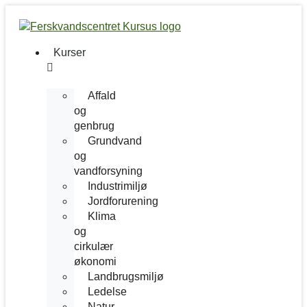
Videre
til
indhold
Kurser
Affald
og
genbrug
Grundvand
og
vandforsyning
Industrimiljø
Jordforurening
Klima
og
cirkulær
økonomi
Landbrugsmiljø
Ledelse
Natur