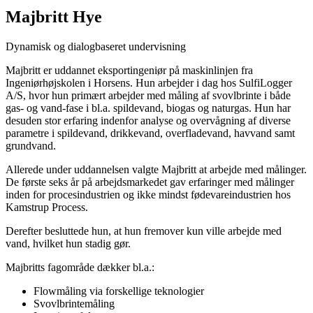
Majbritt Hye
Dynamisk og dialogbaseret undervisning
Majbritt er uddannet eksportingeniør på maskinlinjen fra
Ingeniørhøjskolen i Horsens. Hun arbejder i dag hos SulfiLogger
A/S, hvor hun primært arbejder med måling af svovlbrinte i både
gas- og vand-fase i bl.a. spildevand, biogas og naturgas. Hun har
desuden stor erfaring indenfor analyse og overvågning af diverse
parametre i spildevand, drikkevand, overfladevand, havvand samt
grundvand.
Allerede under uddannelsen valgte Majbritt at arbejde med målinger.
De første seks år på arbejdsmarkedet gav erfaringer med målinger
inden for procesindustrien og ikke mindst fødevareindustrien hos
Kamstrup Process.
Derefter besluttede hun, at hun fremover kun ville arbejde med
vand, hvilket hun stadig gør.
Majbritts fagområde dækker bl.a.:
Flowmåling via forskellige teknologier
Svovlbrintemåling