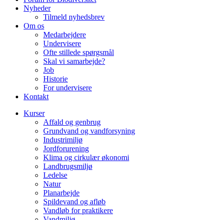
Nyheder
Tilmeld nyhedsbrev
Om os
Medarbejdere
Undervisere
Ofte stillede spørgsmål
Skal vi samarbejde?
Job
Historie
For undervisere
Kontakt
Kurser
Affald og genbrug
Grundvand og vandforsyning
Industrimiljø
Jordforurening
Klima og cirkulær økonomi
Landbrugsmiljø
Ledelse
Natur
Planarbejde
Spildevand og afløb
Vandløb for praktikere
Vandmiljø