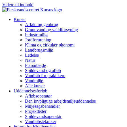
Videre til indhold
Kurser
Affald og genbrug
Grundvand og vandforsyning
Industrimiljø
Jordforurening
Klima og cirkulær økonomi
Landbrugsmiljø
Ledelse
Natur
Planarbejde
Spildevand og afløb
Vandløb for praktikere
Vandmiljø
Alle kurser
Uddannelsesforløb
Afløbsoperatør
Den lovpligtige arbejdsmiljøuddannelse
Miljøsagsbehandler
Projektleder
Spilde­vands­operatør
Vandløbstekniker
Forum for Biodiversitet