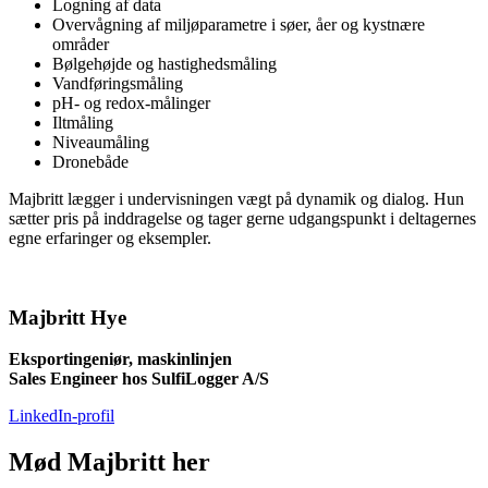
Logning af data
Overvågning af miljøparametre i søer, åer og kystnære
områder
Bølgehøjde og hastighedsmåling
Vandføringsmåling
pH- og redox-målinger
Iltmåling
Niveaumåling
Dronebåde
Majbritt lægger i undervisningen vægt på dynamik og dialog. Hun
sætter pris på inddragelse og tager gerne udgangspunkt i deltagernes
egne erfaringer og eksempler.
Majbritt Hye
Eksportingeniør, maskinlinjen
Sales Engineer hos SulfiLogger A/S
LinkedIn-profil
Mød Majbritt her