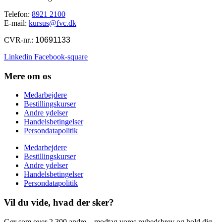
Telefon:
8921 2100
E-mail:
kursus@fvc.dk
CVR-nr.:
10691133
Linkedin
Facebook-square
Mere om os
Medarbejdere
Bestillingskurser
Andre ydelser
Handelsbetingelser
Persondatapolitik
Medarbejdere
Bestillingskurser
Andre ydelser
Handelsbetingelser
Persondatapolitik
Vil du vide, hvad der sker?
Gør som over 2.300 andre – modtag vores nyhedsbrev og hold dig