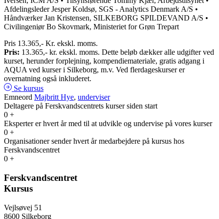
Iversen, ICM A/S • Tilsynsførende Tommy Kjær, Arbejdstilsynet •
Afdelingsleder Jesper Koldsø, SGS - Analytics Denmark A/S •
Håndværker Jan Kristensen, SILKEBORG SPILDEVAND A/S •
Civilingeniør Bo Skovmark, Ministeriet for Grøn Trepart
Pris
13.365
,- Kr. ekskl. moms.
Pris:
13.365,- kr. ekskl. moms. Dette beløb dækker alle udgifter ved
kurset, herunder forplejning, kompendiemateriale, gratis adgang i
AQUA ved kurser i Silkeborg, m.v. Ved flerdageskurser er
overnatning også inkluderet.
Se kursus
Emneord
Majbritt Hye
,
underviser
Deltagere på Ferskvandscentrets kurser siden start
0
+
Eksperter er hvert år med til at udvikle og undervise på vores kurser
0
+
Organisationer sender hvert år medarbejdere på kursus hos
Ferskvandscentret
0
+
Ferskvandscentret
Kursus
Vejlsøvej 51
8600 Silkeborg