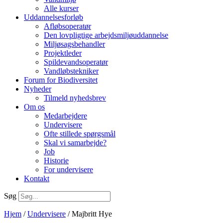
Alle kurser
Uddannelsesforløb
Afløbsoperatør
Den lovpligtige arbejdsmiljøuddannelse
Miljøsagsbehandler
Projektleder
Spilde­vands­operatør
Vandløbstekniker
Forum for Biodiversitet
Nyheder
Tilmeld nyhedsbrev
Om os
Medarbejdere
Undervisere
Ofte stillede spørgsmål
Skal vi samarbejde?
Job
Historie
For undervisere
Kontakt
Søg
Hjem
/
Undervisere
/ Majbritt Hye