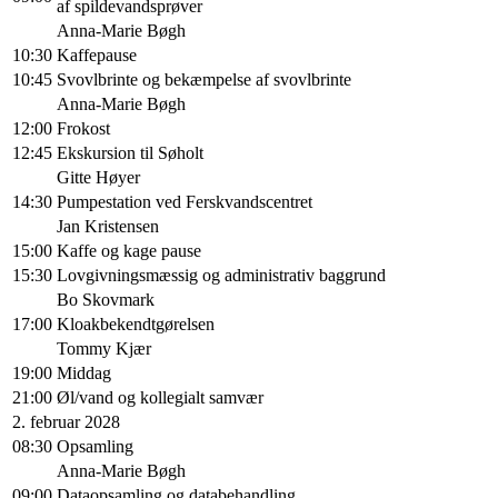
af spildevandsprøver
Anna-Marie Bøgh
10:30
Kaffepause
10:45
Svovlbrinte og bekæmpelse af svovlbrinte
Anna-Marie Bøgh
12:00
Frokost
12:45
Ekskursion til Søholt
Gitte Høyer
14:30
Pumpestation ved Ferskvandscentret
Jan Kristensen
15:00
Kaffe og kage pause
15:30
Lovgivningsmæssig og administrativ baggrund
Bo Skovmark
17:00
Kloakbekendtgørelsen
Tommy Kjær
19:00
Middag
21:00
Øl/vand og kollegialt samvær
2. februar 2028
08:30
Opsamling
Anna-Marie Bøgh
09:00
Dataopsamling og databehandling